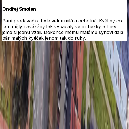
Ondřej Smolen
Paní prodavačka byla velmi milá a ochotná. Květiny co
tam měly navázány,tak vypadaly velmi hezky a hned
jsme si jednu vzali. Dokonce mému malému synovi dala
pár malých kytiček jenom tak do ruky.
Zobrazit na mapě
Adresa
Květinový servis Azalka
17.Listopadu
70800
Ostrava
Česká republika
IČO:
73154440
Kontakt